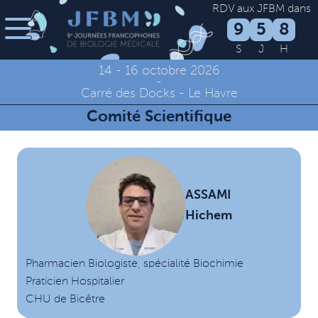
RDV aux JFBM dans
9
5
8
S
J
H
14 - 16 octobre 2026
-
Carré des Docks - Le Havre
Comité Scientifique
ASSAMI
Hichem
Pharmacien Biologiste, spécialité Biochimie
Praticien Hospitalier
CHU de Bicêtre